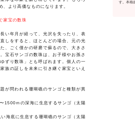
す。本格
め、より高価なものになります。
ぐ家宝の数珠
、長い年月が経って、光沢を失ったり、表
き直しをすると、ほとんどの場合、元の光
また、ごく僅かの研磨で蘇るので、大きさ
ん。宝石サンゴの数珠は、お子様やお孫さ
「ゆずり数珠」とも呼ばれます。個人の一
、家族の証しを未来に引き継ぐ家宝といえ
問題が問われる珊瑚礁のサンゴと種類が異
0〜1500ｍの深海に生息するサンゴ（太陽
浅い海底に生息する珊瑚礁のサンゴ（太陽