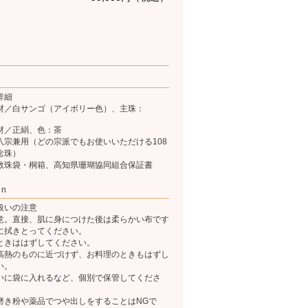
詳細
材／白サンゴ（アイボリー色）、主珠：
材／正絹、色：茶
八宗兼用（どの宗派でもお使いいただける108
念珠）
数珠袋・桐箱、高知県珊瑚協同組合保証書
on
扱いの注意
意。直接、肌に身につけた後は柔らかい布です
に拭きとってください。
ときははずしてください。
高熱のものに近づけず、お料理のときもはずし
い。
いに袋に入れるなど、個別で保管してくださ
磨き粉や薬品でつや出しをすることはNGで