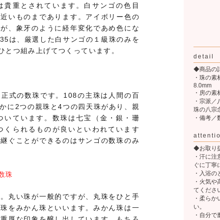
は貴重とされています。白サンゴの色目
に近いものまであります。アイボリー色の
すが、象牙のように経年変化であめ色にな
35は、厳選した白サンゴの１級珠のみを
ひとつ組み上げてつくっています。
detail
◆商品の
・珠の素
8.0mm
・房の素
正式の数珠です。108の主珠は人間の百
・宗派／
かに2つの親珠と4つの四天珠があり、親
珠の八宗
ついています。数珠は七宝（金・銀・珊
・備考／
つくられるものが良いといわれています
attenti
け継ぐことができるのはサンゴの数珠のみ
◆お取り
・汗に注
ぐに丁寧
・入浴の
数珠
・火気や
てくださ
す。丸い珠が一般的ですが、丸珠をひと手
・柔らか
い。
た珠をみかん珠といいます。みかん珠は一
・自分で
と重厚な印象を醸し出しています。もちろ