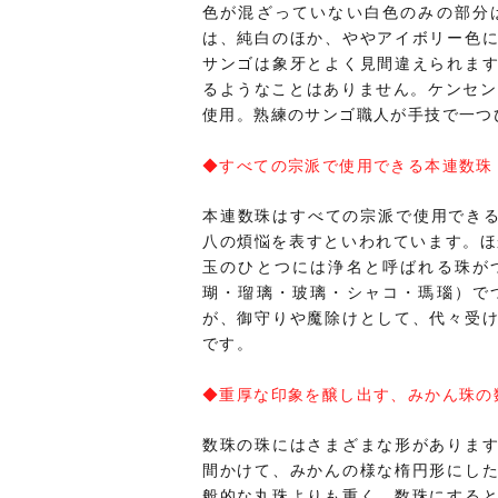
色が混ざっていない白色のみの部分
は、純白のほか、ややアイボリー色
サンゴは象牙とよく見間違えられま
るようなことはありません。ケンセン
使用。熟練のサンゴ職人が手技で一つ
◆すべての宗派で使用できる本連数珠
本連数珠はすべての宗派で使用できる
八の煩悩を表すといわれています。ほ
玉のひとつには浄名と呼ばれる珠が
瑚・瑠璃・玻璃・シャコ・瑪瑙）で
が、御守りや魔除けとして、代々受
です。
◆重厚な印象を醸し出す、みかん珠の
数珠の珠にはさまざまな形がありま
間かけて、みかんの様な楕円形にし
般的な丸珠よりも重く、数珠にする