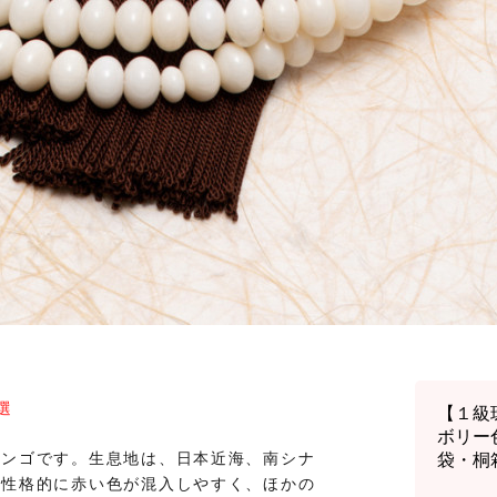
選
【１級
ボリー
サンゴです。生息地は、日本近海、南シナ
袋・桐
は性格的に赤い色が混入しやすく、ほかの