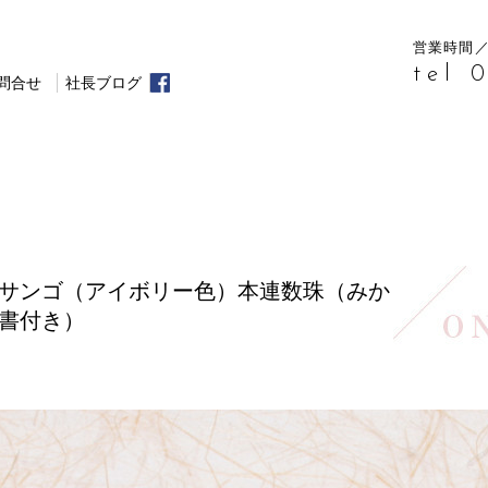
営業時間／
tel 
問合せ
社長ブログ
サンゴ（アイボリー色）本連数珠（みか
書付き）