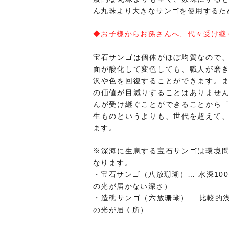
ん丸珠より大きなサンゴを使用するた
◆お子様からお孫さんへ、代々受け継
宝石サンゴは個体がほぼ均質なので
面が酸化して変色しても、職人が磨
沢や色を回復することができます。
の価値が目減りすることはありませ
んが受け継ぐことができることから
生ものというよりも、世代を超えて
ます。
※深海に生息する宝石サンゴは環境
なります。
・宝石サンゴ（八放珊瑚）… 水深10
の光が届かない深さ）
・造礁サンゴ（六放珊瑚）… 比較的
の光が届く所）